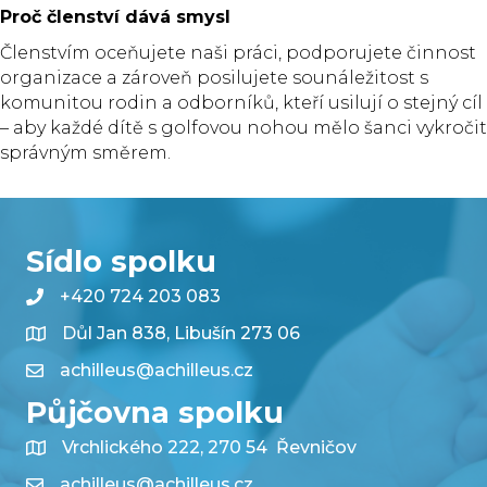
Proč členství dává smysl
Členstvím oceňujete naši práci, podporujete činnost
organizace a zároveň posilujete sounáležitost s
komunitou rodin a odborníků, kteří usilují o stejný cíl
– aby každé dítě s golfovou nohou mělo šanci vykročit
správným směrem.
Sídlo spolku
+420 724 203 083
Důl Jan 838, Libušín 273 06
achilleus@achilleus.cz
Půjčovna spolku
Vrchlického 222, 270 54 Řevničov
achilleus@achilleus.cz