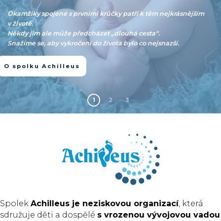
Okamžiky spojené s prvními krůčky patří k těm nejkrásnějším
v životě.
Někdy jim ale může předcházet „dlouhá cesta“.
Snažíme se, aby vykročení do života bylo co nejsnazší.
O spolku Achilleus
1
2
3
Spolek
Achilleus je neziskovou organizací
, která
sdružuje děti a dospělé
s vrozenou vývojovou vadou