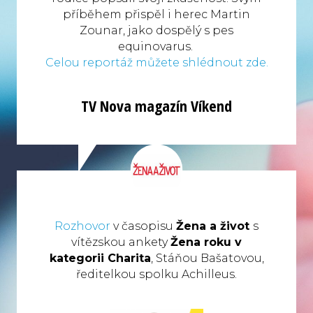
příběhem přispěl i herec Martin
Zounar, jako dospělý s pes
equinovarus.
Celou reportáž můžete shlédnout zde.
TV Nova magazín Víkend
Rozhovor
v časopisu
Žena a život
s
vítězskou ankety
Žena roku v
kategorii Charita
, Stáňou Bašatovou,
ředitelkou spolku Achilleus.