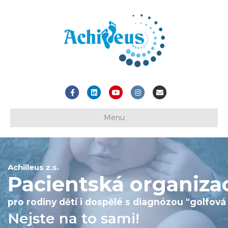
Facebook
Linkedin
Youtube
Instagram
Email
Menu
Achilleus z.s.
Pacientská organiza
pro rodiny dětí i dospělé s diagnózou "golfová
Nejste na to sami!