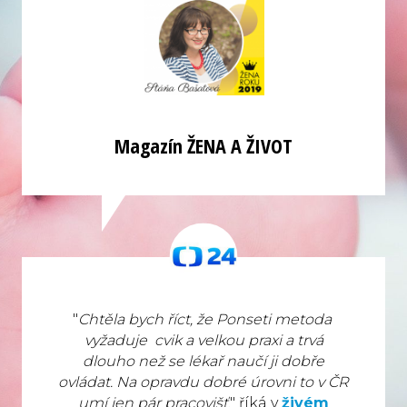
Magazín ŽENA A ŽIVOT
"
Chtěla bych říct, že Ponseti metoda
vyžaduje cvik a velkou praxi a trvá
dlouho než se lékař naučí ji dobře
ovládat.
Na opravdu dobré úrovni to v ČR
umí jen pár pracovišť
." říká v
živém