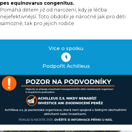
pes equinovarus congenitus.
Pomáhá dětem již od narození, kdy je léčba
nejefektivnější. Toto období je náročné jak pro děti
samozné, tak pro jejich rodiče.
Více o spolku
Podpořit Achilleus