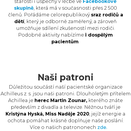
starosti i úspěchy v léčbě ve
Facebookové
skupině
, která má v současnosti přes 2 500
členů. Pořádáme celorepublikový
sraz rodičů a
dětí
, který je odborně zaměřený, a zároveň
umožňuje sdílení zkušeností mezi rodiči.
Podobné aktivity nabízíme
i dospělým
pacientům
.
Naši patroni
Důležitou součástí naší pacientské organizace
Achilleus z. s. jsou naši patroni. Dlouholetým přítelem
Achillea je
herec
Martin Zounar,
kterého znáte
především z divadla a televize. Něžnou tváří je
Kristýna Hyská, Miss Naděje 2020
, jejíž energie a
ochota pomáhat krásně doplňuje naše poslání.
Více o našich patrononech
zde.