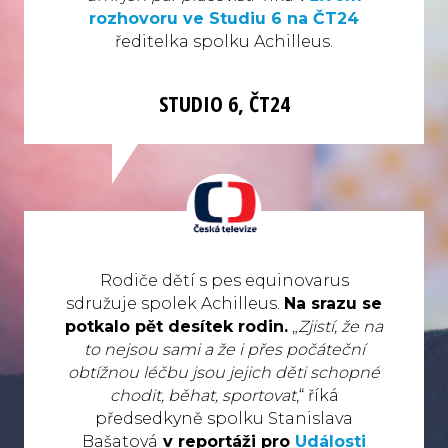
rozhovoru ve Studiu 6 na ČT24
ředitelka spolku Achilleus.
STUDIO 6, ČT24
Rodiče dětí s pes equinovarus
sdružuje spolek Achilleus.
Na srazu se
potkalo pět desítek rodin.
„
Zjistí, že na
to nejsou sami a že i přes počáteční
obtížnou léčbu jsou jejich děti schopné
chodit, běhat, sportovat
,“ říká
předsedkyně spolku Stanislava
Bašatová
v reportáži pro
Události