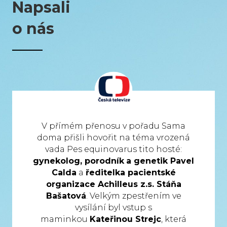
Napsali
o nás
V přímém přenosu v pořadu Sama
doma přišli hovořit na téma vrozená
vada Pes equinovarus tito hosté:
gynekolog, porodník
a genetik Pavel
Calda
a
ředitelka pacientské
organizace Achilleus z.s. Stáňa
Bašatová
. Velkým zpestřením ve
vysílání byl vstup s
maminkou
Kateřinou Strejc
, která