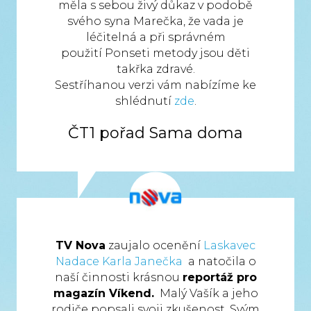
měla s sebou živý důkaz v podobě
svého syna Marečka, že vada je
léčitelná a při správném
použití Ponseti metody jsou děti
takřka zdravé.
Sestříhanou verzi vám nabízíme ke
shlédnutí
zde
.
ČT1 pořad Sama doma
TV Nova
zaujalo ocenění
Laskavec
Nadace Karla Janečka
a natočila o
naší činnosti krásnou
reportáž pro
magazín Víkend.
Malý Vašík a jeho
rodiče popsali svoji zkušenost. Svým