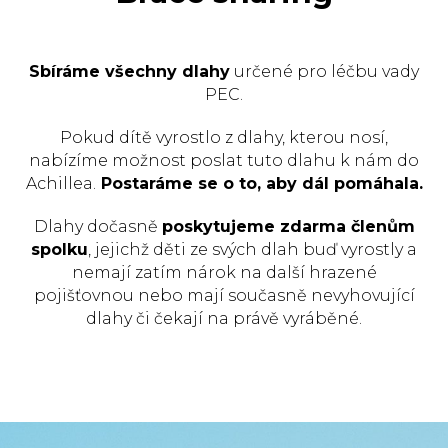
Sbíráme všechny dlahy
určené pro léčbu vady
PEC.
Pokud dítě vyrostlo z dlahy, kterou nosí,
nabízíme možnost poslat tuto dlahu k nám do
Achillea.
Postaráme se o to, aby dál pomáhala.
Dlahy dočasně
poskytujeme zdarma členům
spolku
, jejichž děti ze svých dlah buď vyrostly a
nemají zatím nárok na další hrazené
pojišťovnou nebo mají současně nevyhovující
dlahy či čekají na právě vyráběné.
Chci vědět víc