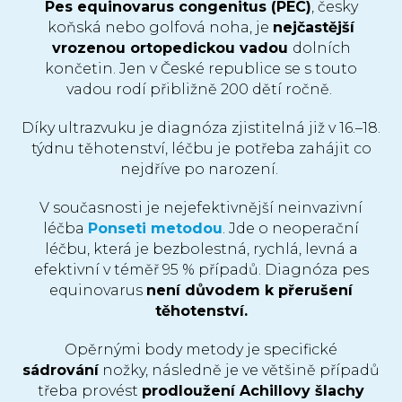
Pes equinovarus congenitus (PEC)
, česky
koňská nebo golfová noha, je
nejčastější
vrozenou ortopedickou vadou
dolních
končetin. Jen v České republice se s touto
vadou rodí přibližně 200 dětí ročně.
Díky ultrazvuku je diagnóza zjistitelná již v 16.–18.
týdnu těhotenství, léčbu je potřeba zahájit co
nejdříve po narození.
V současnosti je nejefektivnější neinvazivní
léčba
Ponseti metodou
. Jde o neoperační
léčbu, která je bezbolestná, rychlá, levná a
efektivní v téměř 95 % případů. Diagnóza pes
equinovarus
není důvodem k přerušení
těhotenství.
Opěrnými body metody je specifické
sádrování
nožky, následně je ve většině případů
třeba provést
prodloužení Achillovy šlachy