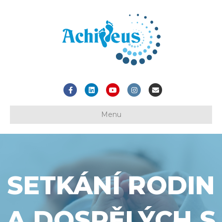
Facebook
Linkedin
Youtube
Instagram
Email
Menu
SETKÁNÍ RODIN
A DOSPĚLÝCH S