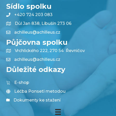
Sídlo spolku
+420 724 203 083
Důl Jan 838, Libušín 273 06
achilleus@achilleus.cz
Půjčovna spolku
Vrchlického 222, 270 54 Řevničov
achilleus@achilleus.cz
Důležité odkazy
E-shop
Léčba Ponseti metodou
Dokumenty ke stažení