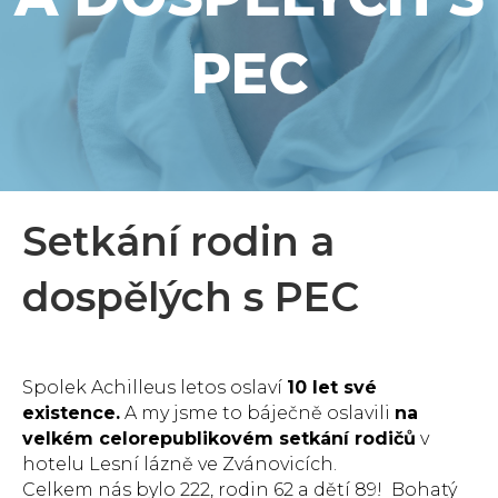
PEC
Setkání rodin a
dospělých s PEC
Spolek Achilleus letos oslaví
10 let své
existence.
A my jsme to báječně oslavili
na
velkém celorepublikovém setkání rodičů
v
hotelu Lesní lázně ve Zvánovicích.
Celkem nás bylo 222, rodin 62 a dětí 89! Bohatý