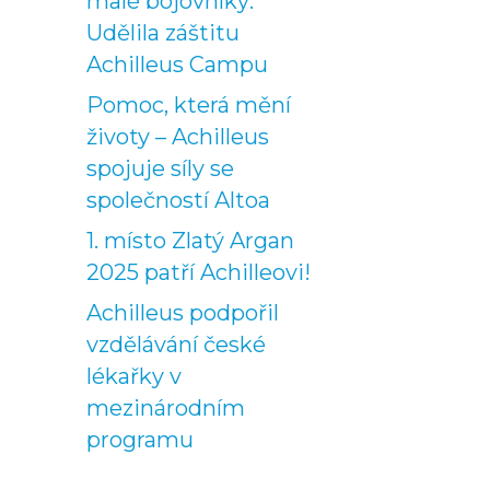
malé bojovníky:
Udělila záštitu
Achilleus Campu
Pomoc, která mění
životy – Achilleus
spojuje síly se
společností Altoa
1. místo Zlatý Argan
2025 patří Achilleovi!
Achilleus podpořil
vzdělávání české
lékařky v
mezinárodním
programu