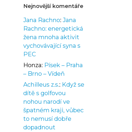
Nejnovější komentáře
Jana Rachno
:
Jana
Rachno: energetická
žena mnoha aktivit
vychovávající syna s
PEC
Honza
:
Písek – Praha
– Brno – Vídeň
Achilleus z.s.
:
Když se
dítě s golfovou
nohou narodí ve
špatném kraji, vůbec
to nemusí dobře
dopadnout