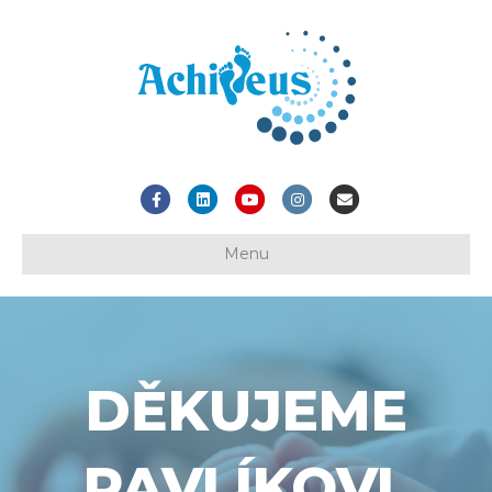
Facebook
Linkedin
Youtube
Instagram
Email
Menu
DĚKUJEME
PAVLÍKOVI,