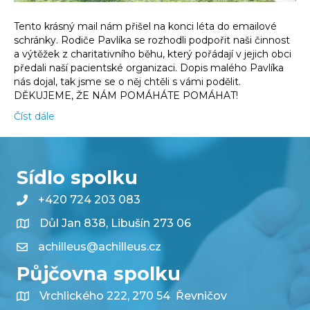
Tento krásný mail nám přišel na konci léta do emailové
schránky. Rodiče Pavlíka se rozhodli podpořit naši činnost
a výtěžek z charitativního běhu, který pořádají v jejich obci
předali naší pacientské organizaci. Dopis malého Pavlíka
nás dojal, tak jsme se o něj chtěli s vámi podělit.
DĚKUJEME, ŽE NÁM POMÁHÁTE POMÁHAT!
Číst dále
Sídlo spolku
+420 724 203 083
Důl Jan 838, Libušín 273 06
achilleus@achilleus.cz
Půjčovna spolku
Vrchlického 222, 270 54 Řevničov