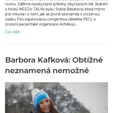
rovinu. Sdílíme neobyčejné příběhy obyčejných lidí. Jedním
z hostů NEEDo TALKs byla i Stáňa Bašatová, která mimo
jiné mluvila i o tom, jak se prvně seznámila s vrozenou
vadou Pes equinovarus congenitus (zkratka PEC), o
zrození pacientské organizace Achilleus…
Číst dále
Barbora Kafková: Obtížné
neznamená nemožné