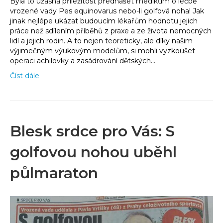
Byla to úžasná příležitost přednášet medikům o léčbě
vrozené vady Pes equinovarus nebo-li golfová noha! Jak
jinak nejlépe ukázat budoucím lékařům hodnotu jejich
práce než sdílením příběhů z praxe a ze života nemocných
lidí a jejich rodin. A to nejen teoreticky, ale díky našim
výjimečným výukovým modelům, si mohli vyzkoušet
operaci achilovky a zasádrování dětských…
Číst dále
Blesk srdce pro Vás: S
golfovou nohou uběhl
půlmaraton