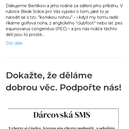
Děkujeme Bertíkovi a jeho rodině za sdílení jeho příběhu. V
rubrice Blesk Srdce pro Vás vypráví o tom, jaké to je
narodit se s tzv. “koňskou nohou” – i když my tomu radši
říkáme golfová noha, z anglického “clubfoot” nebo lat. pes
equinovarus congenitus (PEC) – a pro nás rodiče těchto
dětí jsou to prostě…
Číst dále
Dokažte, že děláme
dobrou věc. Podpořte nás!