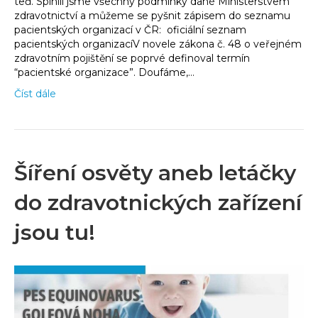
teď. Splnili jsme všechny podmínky dané Ministerstvem
zdravotnictví a můžeme se pyšnit zápisem do seznamu
pacientských organizací v ČR: oficiální seznam
pacientských organizacíV novele zákona č. 48 o veřejném
zdravotním pojištění se poprvé definoval termín
“pacientské organizace”. Doufáme,…
Číst dále
Šíření osvěty aneb letáčky
do zdravotnických zařízení
jsou tu!