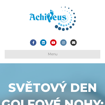
Facebook
Linkedin
Youtube
Instagram
Email
Menu
SVĚTOVÝ DEN
GOLFOVÉ NOHY: