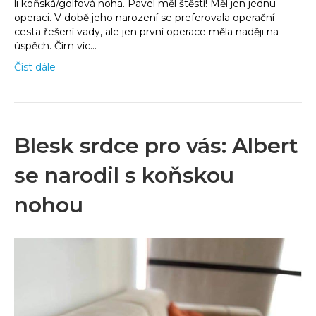
li koňská/golfová noha. Pavel měl štěstí! Měl jen jednu
operaci. V době jeho narození se preferovala operační
cesta řešení vady, ale jen první operace měla naději na
úspěch. Čím víc…
Číst dále
Blesk srdce pro vás: Albert
se narodil s koňskou
nohou