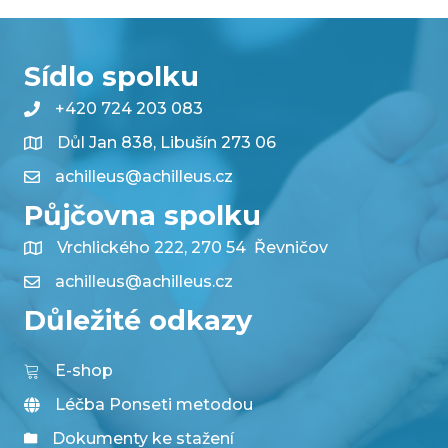
Sídlo spolku
+420 724 203 083
Důl Jan 838, Libušín 273 06
achilleus@achilleus.cz
Půjčovna spolku
Vrchlického 222, 270 54 Řevničov
achilleus@achilleus.cz
Důležité odkazy
E-shop
Léčba Ponseti metodou
Dokumenty ke stažení