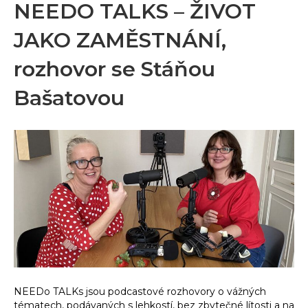
NEEDO TALKS – ŽIVOT
JAKO ZAMĚSTNÁNÍ,
rozhovor se Stáňou
Bašatovou
NEEDo TALKs jsou podcastové rozhovory o vážných
tématech, podávaných s lehkostí, bez zbytečné lítosti a na