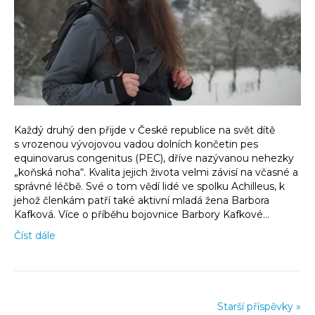
Každý druhý den přijde v České republice na svět dítě
s vrozenou vývojovou vadou dolních končetin pes
equinovarus congenitus (PEC), dříve nazývanou nehezky
„koňská noha“. Kvalita jejich života velmi závisí na včasné a
správné léčbě. Své o tom vědí lidé ve spolku Achilleus, k
jehož členkám patří také aktivní mladá žena Barbora
Kafková. Více o příběhu bojovnice Barbory Kafkové…
Číst dále
Starší příspěvky »