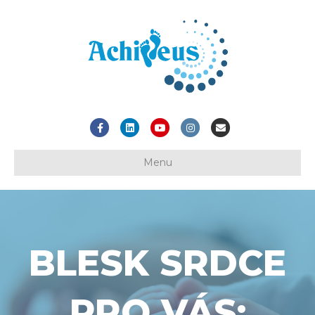
Facebook
Linkedin
Youtube
Instagram
Email
Menu
BLESK SRDCE
PRO VÁS: