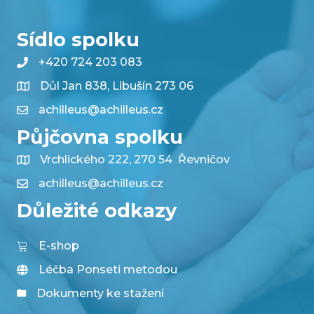
Sídlo spolku
+420 724 203 083
Důl Jan 838, Libušín 273 06
achilleus@achilleus.cz
Půjčovna spolku
Vrchlického 222, 270 54 Řevničov
achilleus@achilleus.cz
Důležité odkazy
E-shop
Léčba Ponseti metodou
Dokumenty ke stažení