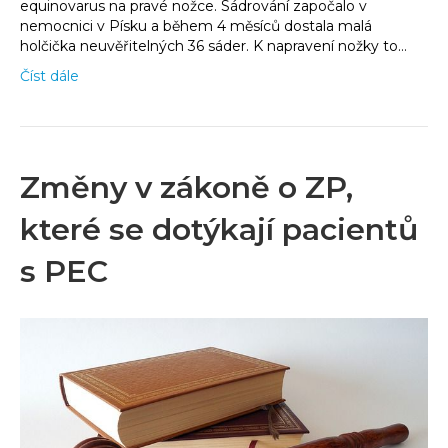
equinovarus na pravé nožce. Sádrování započalo v
nemocnici v Písku a během 4 měsíců dostala malá
holčička neuvěřitelných 36 sáder. K napravení nožky to…
Číst dále
Změny v zákoně o ZP,
které se dotýkají pacientů
s PEC