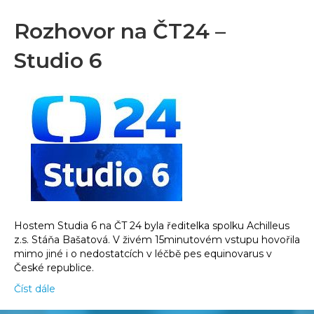
Rozhovor na ČT24 –
Studio 6
Hostem Studia 6 na ČT 24 byla ředitelka spolku Achilleus
z.s. Stáňa Bašatová. V živém 15minutovém vstupu hovořila
mimo jiné i o nedostatcích v léčbě pes equinovarus v
České republice.
Číst dále