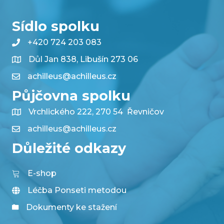
Sídlo spolku
+420 724 203 083
Důl Jan 838, Libušín 273 06
achilleus@achilleus.cz
Půjčovna spolku
Vrchlického 222, 270 54 Řevničov
achilleus@achilleus.cz
Důležité odkazy
E-shop
Léčba Ponseti metodou
Dokumenty ke stažení