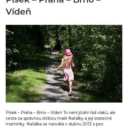
Vídeň
Písek – Praha – Brno – Vídeň To není jízdní řád vlaků, ale
cesta za správnou léčbou malé Natálky a její statečné
maminky. Natálka se narodila v dubnu 2013 s pes