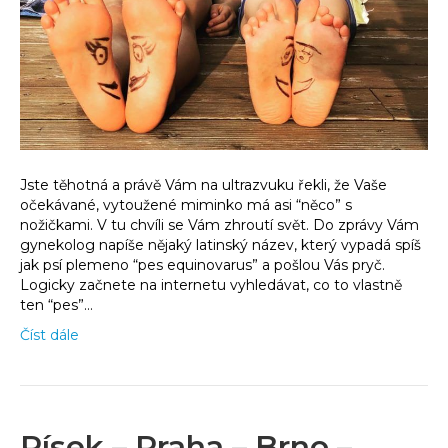
Jste těhotná a právě Vám na ultrazvuku řekli, že Vaše
očekávané, vytoužené miminko má asi “něco” s
nožičkami. V tu chvíli se Vám zhroutí svět. Do zprávy Vám
gynekolog napíše nějaký latinský název, který vypadá spíš
jak psí plemeno “pes equinovarus” a pošlou Vás pryč.
Logicky začnete na internetu vyhledávat, co to vlastně
ten “pes”…
Číst dále
Písek – Praha – Brno –