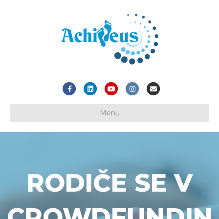
Facebook
Linkedin
Youtube
Instagram
Email
Menu
RODIČE SE V
CROWDFUNDIN