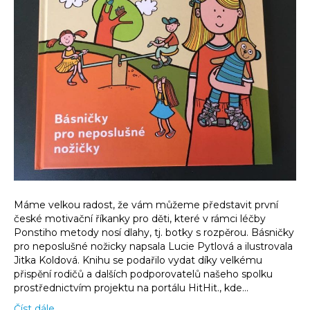
Máme velkou radost, že vám můžeme představit první
české motivační říkanky pro děti, které v rámci léčby
Ponstiho metody nosí dlahy, tj. botky s rozpěrou. Básničky
pro neposlušné nožicky napsala Lucie Pytlová a ilustrovala
Jitka Koldová. Knihu se podařilo vydat díky velkému
přispění rodičů a dalších podporovatelů našeho spolku
prostřednictvím projektu na portálu HitHit., kde…
Číst dále