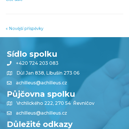
« Novější příspěvky
Sídlo spolku
+420 724 203 083
Důl Jan 838, Libušín 273 06
achilleus@achilleus.cz
Půjčovna spolku
Vrchlického 222, 270 54 Řevničov
achilleus@achilleus.cz
Důležité odkazy