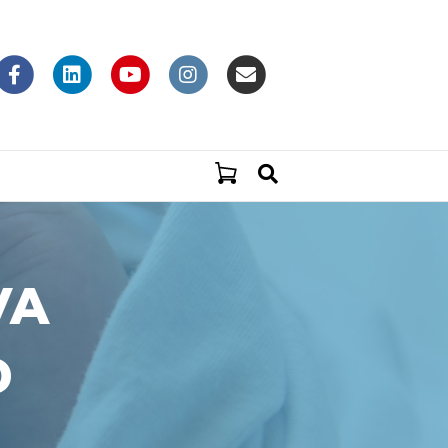
Facebook
Linkedin
Youtube
Instagram
Email
VA
D