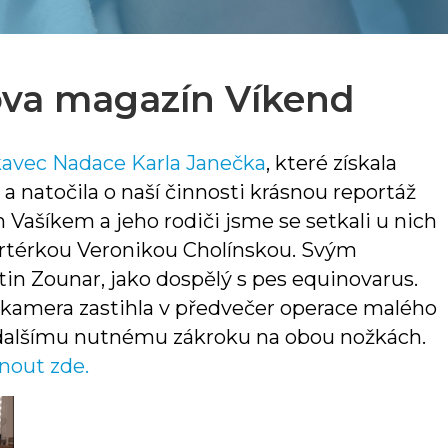
ova magazín Víkend
avec Nadace Karla Janečka
, které získala
 a natočila o naší činnosti krásnou reportáž
Vašíkem a jeho rodiči jsme se setkali u nich
ortérkou Veronikou Cholínskou. Svým
tin Zounar, jako dospělý s pes equinovarus.
kamera zastihla v předvečer operace malého
í dalšímu nutnému zákroku na obou nožkách.
nout zde.