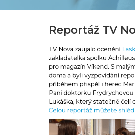
Reportáž TV N
TV Nova zaujalo ocenění
Lask
zakladatelka spolku Achilleus
pro magazín Víkend. S malým 
doma a byli vyzpovídáni rep
příběhem přispěl i herec Mar
Paní doktorku Frydrychovou 
Lukáška, který statečně čel
Celou reportáž můžete shléd