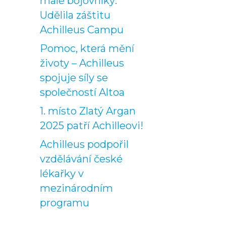
malé bojovníky:
Udělila záštitu
Achilleus Campu
Pomoc, která mění
životy – Achilleus
spojuje síly se
společností Altoa
1. místo Zlatý Argan
2025 patří Achilleovi!
Achilleus podpořil
vzdělávání české
lékařky v
mezinárodním
programu