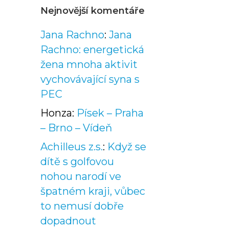
Nejnovější komentáře
Jana Rachno
:
Jana
Rachno: energetická
žena mnoha aktivit
vychovávající syna s
PEC
Honza
:
Písek – Praha
– Brno – Vídeň
Achilleus z.s.
:
Když se
dítě s golfovou
nohou narodí ve
špatném kraji, vůbec
to nemusí dobře
dopadnout