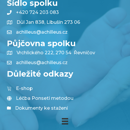
Sídlo spolku
+420 724 203 083
Důl Jan 838, Libušín 273 06
achilleus@achilleus.cz
Půjčovna spolku
Vrchlického 222, 270 54 Řevničov
achilleus@achilleus.cz
Důležité odkazy
E-shop
Léčba Ponseti metodou
Dokumenty ke stažení